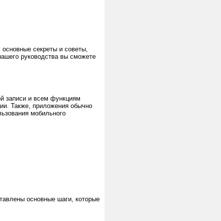
, основные секреты и советы,
нашего руководства вы сможете
ой записи и всем функциям
ции. Также, приложения обычно
льзования мобильного
ставлены основные шаги, которые