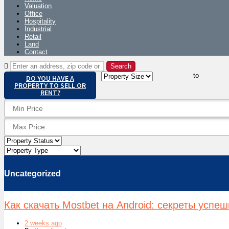
Valuation
Office
Hospitality
Industrial
Retail
Land
Contact
to
DO YOU HAVE A
PROPERTY TO SELL OR
RENT?
Uncategorized
Как скачать Mostbet на Android: секреты успе
2 weeks ago