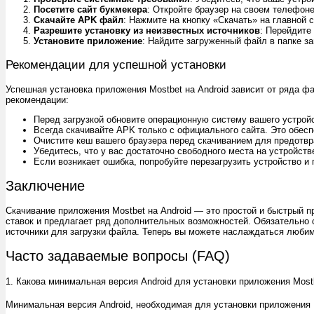
Посетите сайт букмекера
: Откройте браузер на своем телефоне
Скачайте APK файл
: Нажмите на кнопку «Скачать» на главной 
Разрешите установку из неизвестных источников
: Перейдите
Установите приложение
: Найдите загруженный файл в папке за
Рекомендации для успешной установки
Успешная установка приложения Mostbet на Android зависит от ряда 
рекомендации:
Перед загрузкой обновите операционную систему вашего устрой
Всегда скачивайте APK только с официального сайта. Это обесп
Очистите кеш вашего браузера перед скачиванием для предотвр
Убедитесь, что у вас достаточно свободного места на устройств
Если возникает ошибка, попробуйте перезагрузить устройство и 
Заключение
Скачивание приложения Mostbet на Android — это простой и быстрый 
ставок и предлагает ряд дополнительных возможностей. Обязательно 
источники для загрузки файла. Теперь вы можете наслаждаться люби
Часто задаваемые вопросы (FAQ)
1. Какова минимальная версия Android для установки приложения Most
Минимальная версия Android, необходимая для установки приложения M