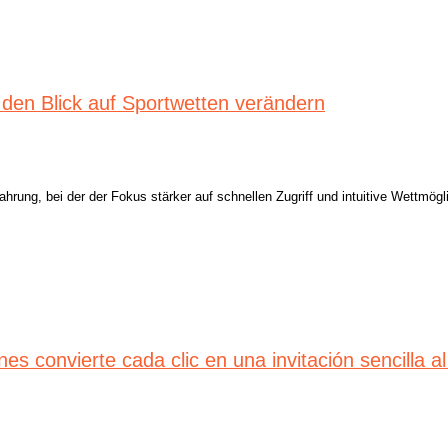
en Blick auf Sportwetten verändern
hrung, bei der der Fokus stärker auf schnellen Zugriff und intuitive Wettmögli
nes convierte cada clic en una invitación sencilla a