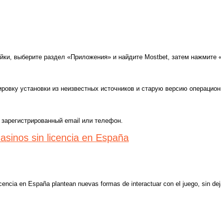
йки, выберите раздел «Приложения» и найдите Mostbet, затем нажмите 
ировку установки из неизвестных источников и старую версию операцион
 зарегистрированный email или телефон.
casinos sin licencia en España
icencia en España plantean nuevas formas de interactuar con el juego, sin de