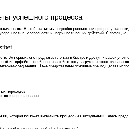
реты успешного процесса
ольким шагам. В этой статье мы подробно рассмотрим процесс установки
веренность в безопасности и надежности ваших действий. С помощью 
.
tbet
тв. Во-первых, оно предлагает легкий и быстрый доступ к вашей учетн
ный интерфейс, что обеспечивает быстроту загрузки и простоту навига
 интернет-соединения. Ниже представлены основные преимущества испо
ных переходов.
ство в использовании.
укции, которая поможет выполнить процесс без затруднений. Здесь пред
ство работает на версии Android не ниже 4.1.